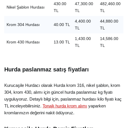
430.00
47,300.00
482,460.00
Nikel Şablon Hurdası
TL
TL
TL
4,400.00
44,880.00
Krom 304 Hurdası
40.00 TL
TL
TL
1,430.00
14,586.00
Krom 430 Hurdası
13.00 TL
TL
TL
Hurda paslanmaz satış fiyatları
Kurucaşile Hurdacı olarak Hurda krom 316, nikel şablon, krom
304, krom 430, alımı için güncel hurda paslanmaz kg fiyatı
uyguluyoruz. Detaylı bilgi için, paslanmaz hurdası kilo fiyatı kaç
TL inceleyebilirsiniz.
Tonajlı hurda krom alımı
yaparken
kromlarınızın değerini nakit ödüyoruz.