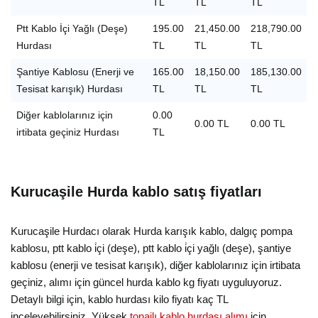
TL
TL
TL
Ptt Kablo İçi Yağlı (Deşe)
195.00
21,450.00
218,790.00
Hurdası
TL
TL
TL
Şantiye Kablosu (Enerji ve
165.00
18,150.00
185,130.00
Tesisat karışık) Hurdası
TL
TL
TL
Diğer kablolarınız için
0.00
0.00 TL
0.00 TL
irtibata geçiniz Hurdası
TL
Kurucaşile Hurda kablo satış fiyatları
Kurucaşile Hurdacı olarak Hurda karışık kablo, dalgıç pompa
kablosu, ptt kablo i̇çi (deşe), ptt kablo i̇çi yağlı (deşe), şantiye
kablosu (enerji ve tesisat karışık), diğer kablolarınız için irtibata
geçiniz, alımı için güncel hurda kablo kg fiyatı uyguluyoruz.
Detaylı bilgi için, kablo hurdası kilo fiyatı kaç TL
inceleyebilirsiniz. Yüksek
tonajlı kablo hurdası alımı
için