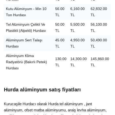
Kutu Alüminyum - Min 10
56.00
6,160.00
62,832.00
Ton Hurdası
TL
TL
TL
Tel Alüminyum Çelikli Ve
50.00
5,500.00
56,100.00
Plastikli (Alpekli) Hurdası
TL
TL
TL
Alüminyum Sert Talaşı
45.00
4,950.00
50,490.00
Hurdası
TL
TL
TL
Alüminyum Klima
130.00
14,300.00
145,860.00
Radyatörü (Bakırlı Petek)
TL
TL
TL
Hurdası
Hurda alüminyum satış fiyatları
Kurucaşile Hurdacı olarak Hurda tel alüminyum , jant
alüminyum, ofset matba alüminyumu, araiş levha alüminyum,