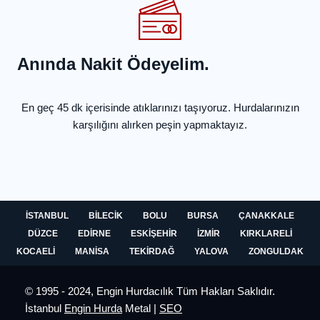
Anında Nakit Ödeyelim.
En geç 45 dk içerisinde atıklarınızı taşıyoruz. Hurdalarınızın
karşılığını alırken peşin yapmaktayız.
İSTANBUL
BILECIK
BOLU
BURSA
ÇANAKKALE
DÜZCE
EDIRNE
ESKIŞEHIR
İZMIR
KIRKLARELI
KOCAELI
MANISA
TEKIRDAĞ
YALOVA
ZONGULDAK
© 1995 - 2024, Engin Hurdacılık Tüm Hakları Saklıdır.
İstanbul
Engin Hurda
Metal |
SEO