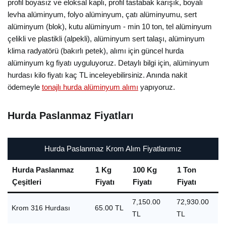
profil boyasız ve eloksal kaplı, profil tastabak karışık, boyalı
levha alüminyum, folyo alüminyum, çatı alüminyumu, sert
alüminyum (blok), kutu alüminyum - min 10 ton, tel alüminyum
çelikli ve plastikli (alpekli), alüminyum sert talaşı, alüminyum
klima radyatörü (bakırlı petek), alımı için güncel hurda
alüminyum kg fiyatı uyguluyoruz. Detaylı bilgi için, alüminyum
hurdası kilo fiyatı kaç TL inceleyebilirsiniz. Anında nakit
ödemeyle
tonajlı hurda alüminyum alımı
yapıyoruz.
Hurda Paslanmaz Fiyatları
Hurda Paslanmaz Krom Alım Fiyatlarımız
Hurda Paslanmaz
1 Kg
100 Kg
1 Ton
Çeşitleri
Fiyatı
Fiyatı
Fiyatı
7,150.00
72,930.00
Krom 316 Hurdası
65.00 TL
TL
TL