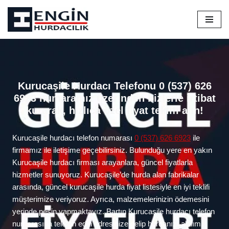
İçeriğe
geç
Kurucaşile Hurdacı Telefonu 0 (537) 626
6923 numaramız üzerinden bizlerle irtibat
kurarak, hızlıca özel fiyat teklifi alın!
Kurucaşile hurdacı telefon numarası
0 (537) 626 6923
ile
firmamız ile iletişime geçebilirsiniz. Bulunduğu yere en yakın
Kurucaşile hurdacı firması arayanlara, güncel fiyatlarla
hizmetler sunuyoruz. Kurucaşile’de hurda alan fabrikalar
arasında, güncel kurucaşile hurda fiyat listesiyle en iyi teklifi
müşterimize veriyoruz. Ayrıca, malzemelerinizin ödemesini
yerinde peşin yapmaktayız. Bartın Kurucaşile hurdacı telefon
numarasına telefon edin adresinize gelip hurdanızı alalım.