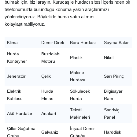
bulmak için, bizi arayın. Kurucaşile hurdacı sitesi içerisinden bir
telefonumuzla bulunduğu konuma yakın araçlarımızı
yönlendiriyoruz. Böylelikle hurda satın alımını
kolaylaştırabiliyoruz.
Klima
Demir Direk
Boru Hurdası
Soyma Bakır
Hurda
Buzdolabı
Plastik
Nikel
Konteyner
Motoru
Makine
Jeneratör
Çelik
Sarı Pirinç
Hurdası
Elektrik
Hurda
Sökülecek
Bilgisayar
Kablosu
Elmas
Hurda
Ram
Tekstil
Sandviç
Akü Hurdaları
Anakart
Makineleri
Panel
Çiller Soğutma
İnşaat Demir
Galvaniz
Harddisk
Grubu
Çubuğu