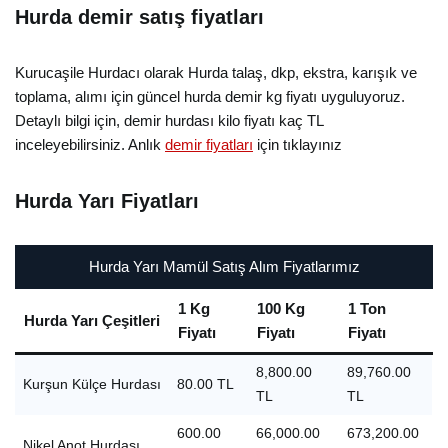
Hurda demir satış fiyatları
Kurucaşile Hurdacı olarak Hurda talaş, dkp, ekstra, karışık ve
toplama, alımı için güncel hurda demir kg fiyatı uyguluyoruz.
Detaylı bilgi için, demir hurdası kilo fiyatı kaç TL
inceleyebilirsiniz. Anlık
demir fiyatları
için tıklayınız
Hurda Yarı Fiyatları
Hurda Yarı Mamül Satış Alım Fiyatlarımız
1 Kg
100 Kg
1 Ton
Hurda Yarı Çeşitleri
Fiyatı
Fiyatı
Fiyatı
8,800.00
89,760.00
Kurşun Külçe Hurdası
80.00 TL
TL
TL
600.00
66,000.00
673,200.00
Nikel Anot Hurdası