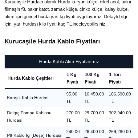
Kurucaşile Hurdacı olarak Hurda kurşun külçe, nikel anot, bakır
filmaşin f8, bakır katot, zamak külçe, çinko külçe, kalay külçe,
alımı için güncel hurda yarı kg fiyatı uyguluyoruz. Detaylı bilgi
için, yarı hurdası kilo fiyatı kaç TL inceleyebilirsiniz.
Kurucaşile Hurda Kablo Fiyatları
Hurda Kablo Alım Fiyatlarımız
1 Kg
100 Kg
1 Ton
Hurda Kablo Çeşitleri
Fiyatı
Fiyatı
Fiyatı
95.00
10,450.00
106,590.00
Karışık Kablo Hurdası
TL
TL
TL
Dalgıç Pompa Kablosu
270.00
29,700.00
302,940.00
Hurdası
TL
TL
TL
240.00
26,400.00
269,280.00
Ptt Kablo İçi (Deşe) Hurdası