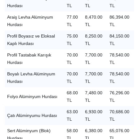
Hurdası
TL
TL
TL
Araiş Levha Alüminyum
77.00
8,470.00
86,394.00
Hurdası
TL
TL
TL
Profil Boyasız ve Eloksal
75.00
8,250.00
84,150.00
Kaplı Hurdası
TL
TL
TL
Profil Tastabak Karışık
70.00
7,700.00
78,540.00
Hurdası
TL
TL
TL
Boyalı Levha Alüminyum
70.00
7,700.00
78,540.00
Hurdası
TL
TL
TL
68.00
7,480.00
76,296.00
Folyo Alüminyum Hurdası
TL
TL
TL
63.00
6,930.00
70,686.00
Çatı Alüminyumu Hurdası
TL
TL
TL
Sert Alüminyum (Blok)
58.00
6,380.00
65,076.00
Hurdası
TL
TL
TL