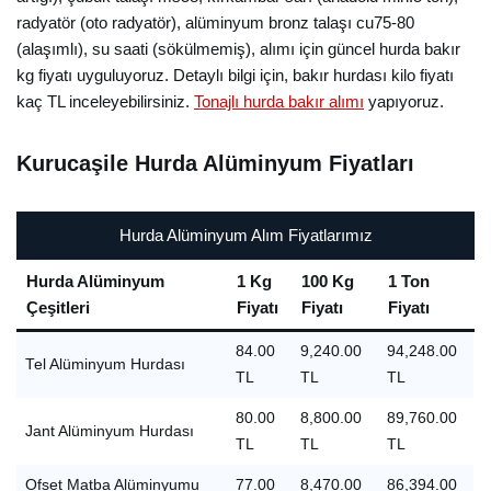
radyatör (oto radyatör), alüminyum bronz talaşı cu75-80
(alaşımlı), su saati (sökülmemiş), alımı için güncel hurda bakır
kg fiyatı uyguluyoruz. Detaylı bilgi için, bakır hurdası kilo fiyatı
kaç TL inceleyebilirsiniz.
Tonajlı hurda bakır alımı
yapıyoruz.
Kurucaşile Hurda Alüminyum Fiyatları
Hurda Alüminyum Alım Fiyatlarımız
Hurda Alüminyum
1 Kg
100 Kg
1 Ton
Çeşitleri
Fiyatı
Fiyatı
Fiyatı
84.00
9,240.00
94,248.00
Tel Alüminyum Hurdası
TL
TL
TL
80.00
8,800.00
89,760.00
Jant Alüminyum Hurdası
TL
TL
TL
Ofset Matba Alüminyumu
77.00
8,470.00
86,394.00