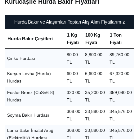
Kurucaşile Hurda Bakır Fiyatları
Hurda Bakır ve Alaşımları Toptan Alış Alım Fiyatlarımız
1 Kg
100 Kg
1 Ton
Hurda Bakır Çeşitleri
Fiyatı
Fiyatı
Fiyatı
80.00
8,800.00
89,760.00
Çinko Hurdası
TL
TL
TL
Kurşun Levha (Hurda)
60.00
6,600.00
67,320.00
Hurdası
TL
TL
TL
Fosfor Bronz (CuSn6-8)
320.00
35,200.00
359,040.00
Hurdası
TL
TL
TL
308.00
33,880.00
345,576.00
Soyma Bakır Hurdası
TL
TL
TL
Lama Bakır İmalat Artığı
308.00
33,880.00
345,576.00
(Elektrolitik) Hurdası
TL
TL
TL