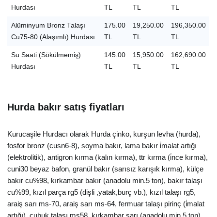
Hurdası
TL
TL
TL
Alüminyum Bronz Talaşı
175.00
19,250.00
196,350.00
Cu75-80 (Alaşımlı) Hurdası
TL
TL
TL
Su Saati (Sökülmemiş)
145.00
15,950.00
162,690.00
Hurdası
TL
TL
TL
Hurda bakır satış fiyatları
Kurucaşile Hurdacı olarak Hurda çinko, kurşun levha (hurda),
fosfor bronz (cusn6-8), soyma bakır, lama bakır i̇malat artığı
(elektrolitik), antigron kırma (kalın kırma), ttr kırma (i̇nce kırma),
cuni30 beyaz bafon, granül bakır (sarısız karışık kırma), külçe
bakır cu%98, kırkambar bakır (anadolu min.5 ton), bakır talaşı
cu%99, kızıl parça rg5 (dişli ,yatak,burç vb.), kızıl talaşı rg5,
araiş sarı ms-70, araiş sarı ms-64, fermuar talaşı pirinç (i̇malat
artığı), çubuk talaşı ms58, kırkambar sarı (anadolu min.5 ton),