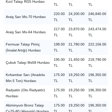
Kızıl Talaşı RG5 Hurdası
TL
TL
TL
220.00
24,200.00
246,840.00
Araiş Sarı Ms-70 Hurdası
TL
TL
TL
217.00
23,870.00
243,474.00
Araiş Sarı Ms-64 Hurdası
TL
TL
TL
Fermuar Talaşı Pirinç
198.00
21,780.00
222,156.00
(İmalat Artığı) Hurdası
TL
TL
TL
195.00
21,450.00
218,790.00
Çubuk Talaşı Ms58 Hurdası
TL
TL
TL
Kırkambar Sarı (Anadolu
175.00
19,250.00
196,350.00
Min.5 Ton) Hurdası
TL
TL
TL
Radyatör (Oto Radyatör)
175.00
19,250.00
196,350.00
Hurdası
TL
TL
TL
Alüminyum Bronz Talaşı
175.00
19,250.00
196,350.00
Cu75-80 (Alaşımlı) Hurdası
TL
TL
TL