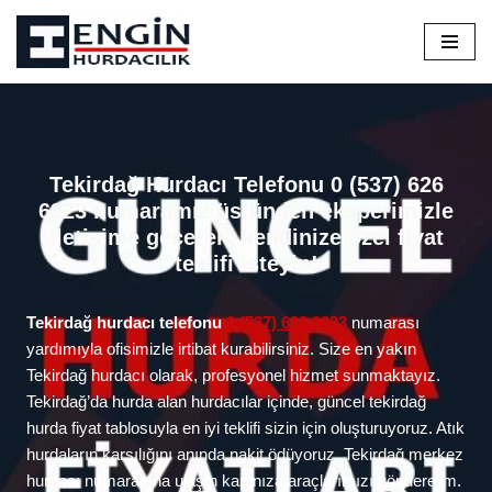
İçeriğe
geç
Tekirdağ Hurdacı Telefonu 0 (537) 626
6923 numaramız üstünden eksperimizle
iletişime geçerek, kendinize özel fiyat
teklifi isteyin!
Tekirdağ hurdacı telefonu
0 (537) 626 6923
numarası
yardımıyla ofisimizle irtibat kurabilirsiniz. Size en yakın
Tekirdağ hurdacı olarak, profesyonel hizmet sunmaktayız.
Tekirdağ’da hurda alan hurdacılar içinde, güncel tekirdağ
hurda fiyat tablosuyla en iyi teklifi sizin için oluşturuyoruz. Atık
hurdaların karşılığını anında nakit ödüyoruz. Tekirdağ merkez
hurdacı numarasına ulaşın kapınıza araçlarımızı gönderelim.