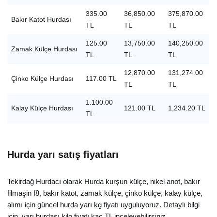
335.00
36,850.00
375,870.00
Bakır Katot Hurdası
TL
TL
TL
125.00
13,750.00
140,250.00
Zamak Külçe Hurdası
TL
TL
TL
12,870.00
131,274.00
Çinko Külçe Hurdası
117.00 TL
TL
TL
1.100.00
Kalay Külçe Hurdası
121.00 TL
1,234.20 TL
TL
Hurda yarı satış fiyatları
Tekirdağ Hurdacı olarak Hurda kurşun külçe, nikel anot, bakır
filmaşin f8, bakır katot, zamak külçe, çinko külçe, kalay külçe,
alımı için güncel hurda yarı kg fiyatı uyguluyoruz. Detaylı bilgi
için, yarı hurdası kilo fiyatı kaç TL inceleyebilirsiniz.