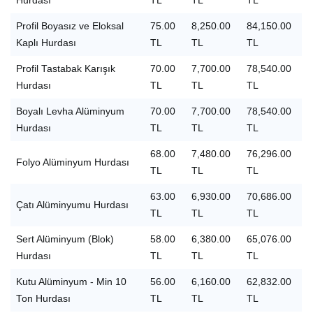
Hurdası
TL
TL
TL
Profil Boyasız ve Eloksal
75.00
8,250.00
84,150.00
Kaplı Hurdası
TL
TL
TL
Profil Tastabak Karışık
70.00
7,700.00
78,540.00
Hurdası
TL
TL
TL
Boyalı Levha Alüminyum
70.00
7,700.00
78,540.00
Hurdası
TL
TL
TL
68.00
7,480.00
76,296.00
Folyo Alüminyum Hurdası
TL
TL
TL
63.00
6,930.00
70,686.00
Çatı Alüminyumu Hurdası
TL
TL
TL
Sert Alüminyum (Blok)
58.00
6,380.00
65,076.00
Hurdası
TL
TL
TL
Kutu Alüminyum - Min 10
56.00
6,160.00
62,832.00
Ton Hurdası
TL
TL
TL