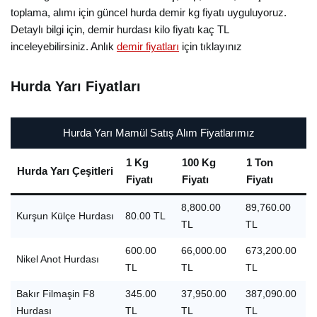
toplama, alımı için güncel hurda demir kg fiyatı uyguluyoruz.
Detaylı bilgi için, demir hurdası kilo fiyatı kaç TL
inceleyebilirsiniz. Anlık
demir fiyatları
için tıklayınız
Hurda Yarı Fiyatları
Hurda Yarı Mamül Satış Alım Fiyatlarımız
1 Kg
100 Kg
1 Ton
Hurda Yarı Çeşitleri
Fiyatı
Fiyatı
Fiyatı
8,800.00
89,760.00
Kurşun Külçe Hurdası
80.00 TL
TL
TL
600.00
66,000.00
673,200.00
Nikel Anot Hurdası
TL
TL
TL
Bakır Filmaşin F8
345.00
37,950.00
387,090.00
Hurdası
TL
TL
TL