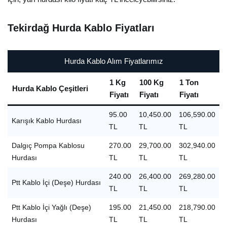
Tekirdağ Hurda Kablo Fiyatları
Hurda Kablo Alım Fiyatlarımız
1 Kg
100 Kg
1 Ton
Hurda Kablo Çeşitleri
Fiyatı
Fiyatı
Fiyatı
95.00
10,450.00
106,590.00
Karışık Kablo Hurdası
TL
TL
TL
Dalgıç Pompa Kablosu
270.00
29,700.00
302,940.00
Hurdası
TL
TL
TL
240.00
26,400.00
269,280.00
Ptt Kablo İçi (Deşe) Hurdası
TL
TL
TL
Ptt Kablo İçi Yağlı (Deşe)
195.00
21,450.00
218,790.00
Hurdası
TL
TL
TL