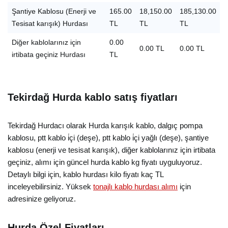
Şantiye Kablosu (Enerji ve
165.00
18,150.00
185,130.00
Tesisat karışık) Hurdası
TL
TL
TL
Diğer kablolarınız için
0.00
0.00 TL
0.00 TL
irtibata geçiniz Hurdası
TL
Tekirdağ Hurda kablo satış fiyatları
Tekirdağ Hurdacı olarak Hurda karışık kablo, dalgıç pompa
kablosu, ptt kablo i̇çi (deşe), ptt kablo i̇çi yağlı (deşe), şantiye
kablosu (enerji ve tesisat karışık), diğer kablolarınız için irtibata
geçiniz, alımı için güncel hurda kablo kg fiyatı uyguluyoruz.
Detaylı bilgi için, kablo hurdası kilo fiyatı kaç TL
inceleyebilirsiniz. Yüksek
tonajlı kablo hurdası alımı
için
adresinize geliyoruz.
Hurda Özel Fiyatları