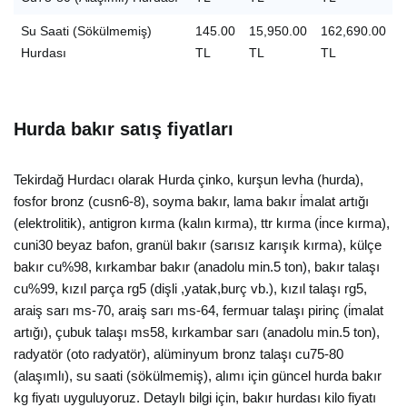
Su Saati (Sökülmemiş)
145.00
15,950.00
162,690.00
Hurdası
TL
TL
TL
Hurda bakır satış fiyatları
Tekirdağ Hurdacı olarak Hurda çinko, kurşun levha (hurda),
fosfor bronz (cusn6-8), soyma bakır, lama bakır i̇malat artığı
(elektrolitik), antigron kırma (kalın kırma), ttr kırma (i̇nce kırma),
cuni30 beyaz bafon, granül bakır (sarısız karışık kırma), külçe
bakır cu%98, kırkambar bakır (anadolu min.5 ton), bakır talaşı
cu%99, kızıl parça rg5 (dişli ,yatak,burç vb.), kızıl talaşı rg5,
araiş sarı ms-70, araiş sarı ms-64, fermuar talaşı pirinç (i̇malat
artığı), çubuk talaşı ms58, kırkambar sarı (anadolu min.5 ton),
radyatör (oto radyatör), alüminyum bronz talaşı cu75-80
(alaşımlı), su saati (sökülmemiş), alımı için güncel hurda bakır
kg fiyatı uyguluyoruz. Detaylı bilgi için, bakır hurdası kilo fiyatı