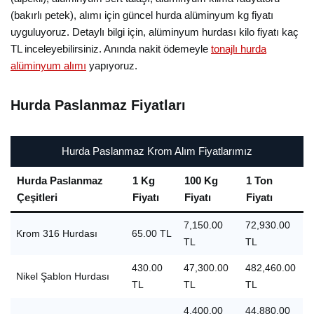
(bakırlı petek), alımı için güncel hurda alüminyum kg fiyatı
uyguluyoruz. Detaylı bilgi için, alüminyum hurdası kilo fiyatı kaç
TL inceleyebilirsiniz. Anında nakit ödemeyle
tonajlı hurda
alüminyum alımı
yapıyoruz.
Hurda Paslanmaz Fiyatları
Hurda Paslanmaz Krom Alım Fiyatlarımız
Hurda Paslanmaz
1 Kg
100 Kg
1 Ton
Çeşitleri
Fiyatı
Fiyatı
Fiyatı
7,150.00
72,930.00
Krom 316 Hurdası
65.00 TL
TL
TL
430.00
47,300.00
482,460.00
Nikel Şablon Hurdası
TL
TL
TL
4,400.00
44,880.00