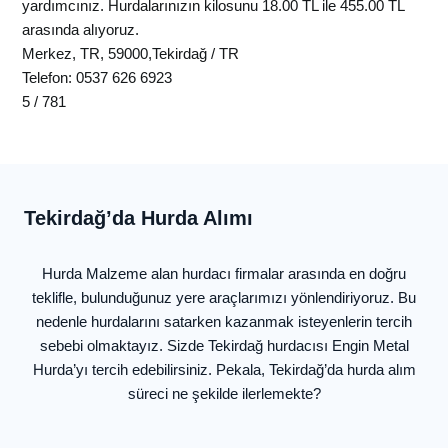
yardımcınız.
Hurdalarınızın kilosunu
18.00 TL ile 455.00 TL
arasında alıyoruz.
Merkez
,
TR
,
59000
,
Tekirdağ
/
TR
Telefon:
0537 626 6923
5
/
781
Tekirdağ’da Hurda Alımı
Hurda Malzeme alan hurdacı firmalar arasında en doğru
teklifle, bulunduğunuz yere araçlarımızı yönlendiriyoruz. Bu
nedenle hurdalarını satarken kazanmak isteyenlerin tercih
sebebi olmaktayız. Sizde Tekirdağ hurdacısı Engin Metal
Hurda’yı tercih edebilirsiniz. Pekala, Tekirdağ’da hurda alım
süreci ne şekilde ilerlemekte?