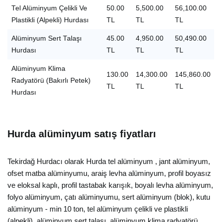
Tel Alüminyum Çelikli Ve
50.00
5,500.00
56,100.00
Plastikli (Alpekli) Hurdası
TL
TL
TL
Alüminyum Sert Talaşı
45.00
4,950.00
50,490.00
Hurdası
TL
TL
TL
Alüminyum Klima
130.00
14,300.00
145,860.00
Radyatörü (Bakırlı Petek)
TL
TL
TL
Hurdası
Hurda alüminyum satış fiyatları
Tekirdağ Hurdacı olarak Hurda tel alüminyum , jant alüminyum,
ofset matba alüminyumu, araiş levha alüminyum, profil boyasız
ve eloksal kaplı, profil tastabak karışık, boyalı levha alüminyum,
folyo alüminyum, çatı alüminyumu, sert alüminyum (blok), kutu
alüminyum - min 10 ton, tel alüminyum çelikli ve plastikli
(alpekli), alüminyum sert talaşı, alüminyum klima radyatörü