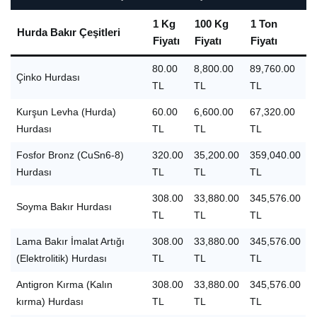
1 Kg
100 Kg
1 Ton
Hurda Bakır Çeşitleri
Fiyatı
Fiyatı
Fiyatı
80.00
8,800.00
89,760.00
Çinko Hurdası
TL
TL
TL
Kurşun Levha (Hurda)
60.00
6,600.00
67,320.00
Hurdası
TL
TL
TL
Fosfor Bronz (CuSn6-8)
320.00
35,200.00
359,040.00
Hurdası
TL
TL
TL
308.00
33,880.00
345,576.00
Soyma Bakır Hurdası
TL
TL
TL
Lama Bakır İmalat Artığı
308.00
33,880.00
345,576.00
(Elektrolitik) Hurdası
TL
TL
TL
Antigron Kırma (Kalın
308.00
33,880.00
345,576.00
kırma) Hurdası
TL
TL
TL