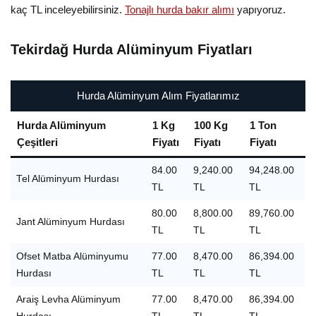
kaç TL inceleyebilirsiniz.
Tonajlı hurda bakır alımı
yapıyoruz.
Tekirdağ Hurda Alüminyum Fiyatları
Hurda Alüminyum Alım Fiyatlarımız
Hurda Alüminyum
1 Kg
100 Kg
1 Ton
Çeşitleri
Fiyatı
Fiyatı
Fiyatı
84.00
9,240.00
94,248.00
Tel Alüminyum Hurdası
TL
TL
TL
80.00
8,800.00
89,760.00
Jant Alüminyum Hurdası
TL
TL
TL
Ofset Matba Alüminyumu
77.00
8,470.00
86,394.00
Hurdası
TL
TL
TL
Araiş Levha Alüminyum
77.00
8,470.00
86,394.00