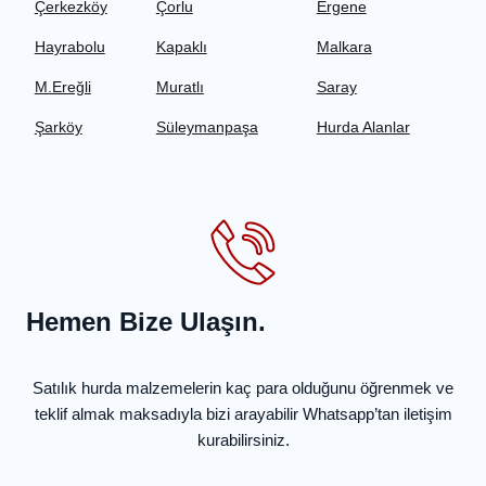
Çerkezk
ö
y
Çorlu
Ergene
Hayrabolu
Kapaklı
Malkara
M.Ereğli
Muratlı
Saray
Şarköy
Süleymanpaşa
Hurda Alanlar
Hemen Bize Ulaşın.
Satılık hurda malzemelerin kaç para olduğunu öğrenmek ve
teklif almak maksadıyla bizi arayabilir Whatsapp’tan iletişim
kurabilirsiniz.