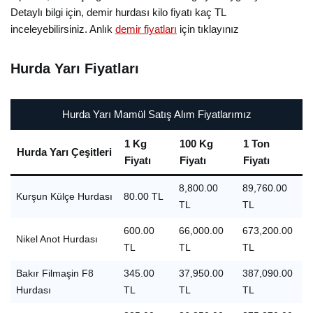
Detaylı bilgi için, demir hurdası kilo fiyatı kaç TL
inceleyebilirsiniz. Anlık
demir fiyatları
için tıklayınız
Hurda Yarı Fiyatları
Hurda Yarı Mamül Satış Alım Fiyatlarımız
1 Kg
100 Kg
1 Ton
Hurda Yarı Çeşitleri
Fiyatı
Fiyatı
Fiyatı
8,800.00
89,760.00
Kurşun Külçe Hurdası
80.00 TL
TL
TL
600.00
66,000.00
673,200.00
Nikel Anot Hurdası
TL
TL
TL
Bakır Filmaşin F8
345.00
37,950.00
387,090.00
Hurdası
TL
TL
TL