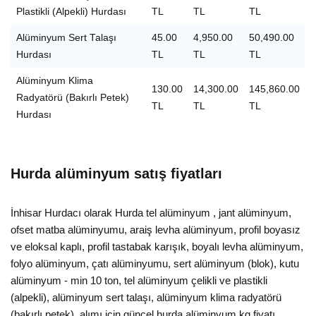
Plastikli (Alpekli) Hurdası
TL
TL
TL
Alüminyum Sert Talaşı
45.00
4,950.00
50,490.00
Hurdası
TL
TL
TL
Alüminyum Klima
130.00
14,300.00
145,860.00
Radyatörü (Bakırlı Petek)
TL
TL
TL
Hurdası
Hurda alüminyum satış fiyatları
İnhisar Hurdacı olarak Hurda tel alüminyum , jant alüminyum,
ofset matba alüminyumu, araiş levha alüminyum, profil boyasız
ve eloksal kaplı, profil tastabak karışık, boyalı levha alüminyum,
folyo alüminyum, çatı alüminyumu, sert alüminyum (blok), kutu
alüminyum - min 10 ton, tel alüminyum çelikli ve plastikli
(alpekli), alüminyum sert talaşı, alüminyum klima radyatörü
(bakırlı petek), alımı için güncel hurda alüminyum kg fiyatı