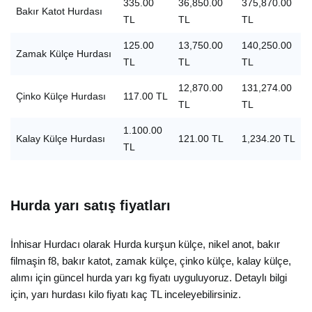
335.00
36,850.00
375,870.00
Bakır Katot Hurdası
TL
TL
TL
125.00
13,750.00
140,250.00
Zamak Külçe Hurdası
TL
TL
TL
12,870.00
131,274.00
Çinko Külçe Hurdası
117.00 TL
TL
TL
1.100.00
Kalay Külçe Hurdası
121.00 TL
1,234.20 TL
TL
Hurda yarı satış fiyatları
İnhisar Hurdacı olarak Hurda kurşun külçe, nikel anot, bakır
filmaşin f8, bakır katot, zamak külçe, çinko külçe, kalay külçe,
alımı için güncel hurda yarı kg fiyatı uyguluyoruz. Detaylı bilgi
için, yarı hurdası kilo fiyatı kaç TL inceleyebilirsiniz.