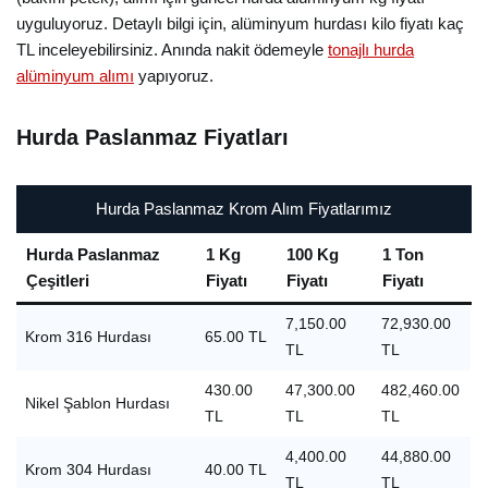
uyguluyoruz. Detaylı bilgi için, alüminyum hurdası kilo fiyatı kaç
TL inceleyebilirsiniz. Anında nakit ödemeyle
tonajlı hurda
alüminyum alımı
yapıyoruz.
Hurda Paslanmaz Fiyatları
Hurda Paslanmaz Krom Alım Fiyatlarımız
Hurda Paslanmaz
1 Kg
100 Kg
1 Ton
Çeşitleri
Fiyatı
Fiyatı
Fiyatı
7,150.00
72,930.00
Krom 316 Hurdası
65.00 TL
TL
TL
430.00
47,300.00
482,460.00
Nikel Şablon Hurdası
TL
TL
TL
4,400.00
44,880.00
Krom 304 Hurdası
40.00 TL
TL
TL