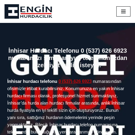
İçeriğe
geç
İnhisar Hurdacı Telefonu 0 (537) 626 6923
numaramızı şimdi arayıp, telefonunuzdan
özel fiyat teklifi isteyin!
İnhisar hurdacı telefonu
0 (537) 626 6923
numarasından
ofisimizle irtibat kurabilirsiniz. Konumunuza en yakın İnhisar
hurdacı firması olarak, profesyonel hizmet sunmaktayız.
İnhisar’da hurda alan hurdacı firmalar arasında, anlık İnhisar
hurda fiyatıyla en iyi teklifi sizin için oluşturuyoruz. Bunun
yanı sıra, sattığınız hurdanın ödemelerini yerinde peşin
yapmaktayız. Bilecik İnhisar hurdacı telefon numarasına
telefon edin bulunduğunuz yere araçlarımızı gönderelim.