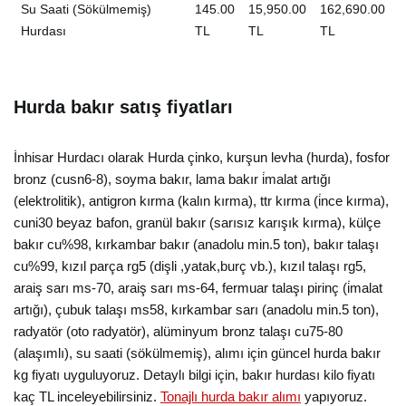
Su Saati (Sökülmemiş)
145.00
15,950.00
162,690.00
Hurdası
TL
TL
TL
Hurda bakır satış fiyatları
İnhisar Hurdacı olarak Hurda çinko, kurşun levha (hurda), fosfor
bronz (cusn6-8), soyma bakır, lama bakır i̇malat artığı
(elektrolitik), antigron kırma (kalın kırma), ttr kırma (i̇nce kırma),
cuni30 beyaz bafon, granül bakır (sarısız karışık kırma), külçe
bakır cu%98, kırkambar bakır (anadolu min.5 ton), bakır talaşı
cu%99, kızıl parça rg5 (dişli ,yatak,burç vb.), kızıl talaşı rg5,
araiş sarı ms-70, araiş sarı ms-64, fermuar talaşı pirinç (i̇malat
artığı), çubuk talaşı ms58, kırkambar sarı (anadolu min.5 ton),
radyatör (oto radyatör), alüminyum bronz talaşı cu75-80
(alaşımlı), su saati (sökülmemiş), alımı için güncel hurda bakır
kg fiyatı uyguluyoruz. Detaylı bilgi için, bakır hurdası kilo fiyatı
kaç TL inceleyebilirsiniz.
Tonajlı hurda bakır alımı
yapıyoruz.