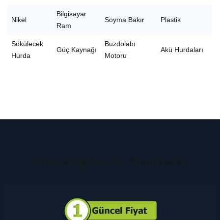
Bilgisayar
Nikel
Soyma Bakır
Plastik
Ram
Sökülecek
Buzdolabı
Güç Kaynağı
Akü Hurdaları
Hurda
Motoru
İnhisar’da Hurda Alan Yerler