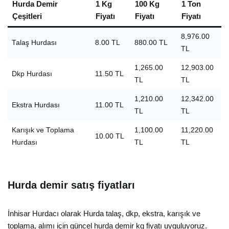
Hurda Demir
1 Kg
100 Kg
1 Ton
Çeşitleri
Fiyatı
Fiyatı
Fiyatı
8,976.00
Talaş Hurdası
8.00 TL
880.00 TL
TL
1,265.00
12,903.00
Dkp Hurdası
11.50 TL
TL
TL
1,210.00
12,342.00
Ekstra Hurdası
11.00 TL
TL
TL
Karışık ve Toplama
1,100.00
11,220.00
10.00 TL
Hurdası
TL
TL
Hurda demir satış fiyatları
İnhisar Hurdacı olarak Hurda talaş, dkp, ekstra, karışık ve
toplama, alımı için güncel hurda demir kg fiyatı uyguluyoruz.