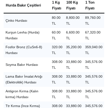
1 Kg
100 Kg
1 Ton
Hurda Bakır Çeşitleri
Fiyatı
Fiyatı
Fiyatı
80.00
8,800.00
89,760.00
Çinko Hurdası
TL
TL
TL
Kurşun Levha (Hurda)
60.00
6,600.00
67,320.00
Hurdası
TL
TL
TL
Fosfor Bronz (CuSn6-8)
320.00
35,200.00
359,040.00
Hurdası
TL
TL
TL
308.00
33,880.00
345,576.00
Soyma Bakır Hurdası
TL
TL
TL
Lama Bakır İmalat Artığı
308.00
33,880.00
345,576.00
(Elektrolitik) Hurdası
TL
TL
TL
Antigron Kırma (Kalın
308.00
33,880.00
345,576.00
kırma) Hurdası
TL
TL
TL
Ttr Kırma (İnce Kırma)
308.00
33,880.00
345,576.00