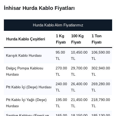
İnhisar Hurda Kablo Fiyatları
Hurda Kablo Alım Fiyatlarımız
1 Kg
100 Kg
1 Ton
Hurda Kablo Çeşitleri
Fiyatı
Fiyatı
Fiyatı
95.00
10,450.00
106,590.00
Karışık Kablo Hurdası
TL
TL
TL
Dalgıç Pompa Kablosu
270.00
29,700.00
302,940.00
Hurdası
TL
TL
TL
240.00
26,400.00
269,280.00
Ptt Kablo İçi (Deşe) Hurdası
TL
TL
TL
Ptt Kablo İçi Yağlı (Deşe)
195.00
21,450.00
218,790.00
Hurdası
TL
TL
TL
Şantiye Kablosu (Enerji ve
165.00
18,150.00
185,130.00