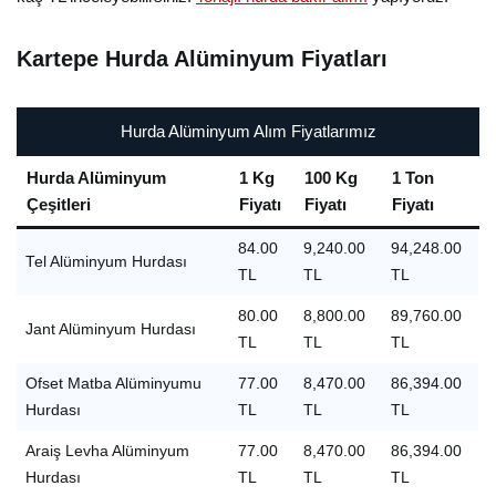
Kartepe Hurda Alüminyum Fiyatları
Hurda Alüminyum Alım Fiyatlarımız
Hurda Alüminyum
1 Kg
100 Kg
1 Ton
Çeşitleri
Fiyatı
Fiyatı
Fiyatı
84.00
9,240.00
94,248.00
Tel Alüminyum Hurdası
TL
TL
TL
80.00
8,800.00
89,760.00
Jant Alüminyum Hurdası
TL
TL
TL
Ofset Matba Alüminyumu
77.00
8,470.00
86,394.00
Hurdası
TL
TL
TL
Araiş Levha Alüminyum
77.00
8,470.00
86,394.00
Hurdası
TL
TL
TL