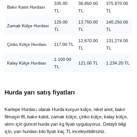
335.00
36,850.00
375,870.00
Bakır Katot Hurdası
TL
TL
TL
125.00
13,750.00
140,250.00
Zamak Külçe Hurdası
TL
TL
TL
12,870.00
131,274.00
Çinko Külçe Hurdası
117.00 TL
TL
TL
1.100.00
Kalay Külçe Hurdası
121.00 TL
1,234.20 TL
TL
Hurda yarı satış fiyatları
Kartepe Hurdacı olarak Hurda kurşun külçe, nikel anot, bakır
filmaşin f8, bakır katot, zamak külçe, çinko külçe, kalay külçe,
alımı için güncel hurda yarı kg fiyatı uyguluyoruz. Detaylı bilgi
için, yarı hurdası kilo fiyatı kaç TL inceleyebilirsiniz.