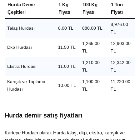
Hurda Demir
1 Kg
100 Kg
1 Ton
Çeşitleri
Fiyatı
Fiyatı
Fiyatı
8,976.00
Talaş Hurdası
8.00 TL
880.00 TL
TL
1,265.00
12,903.00
Dkp Hurdası
11.50 TL
TL
TL
1,210.00
12,342.00
Ekstra Hurdası
11.00 TL
TL
TL
Karışık ve Toplama
1,100.00
11,220.00
10.00 TL
Hurdası
TL
TL
Hurda demir satış fiyatları
Kartepe Hurdacı olarak Hurda talaş, dkp, ekstra, karışık ve