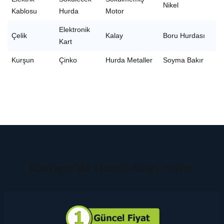
Nikel
Kablosu
Hurda
Motor
Elektronik
Çelik
Kalay
Boru Hurdası
Kart
Kurşun
Çinko
Hurda Metaller
Soyma Bakır
Kartepe’de Hurda Alan Yerler