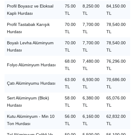
Profil Boyasız ve Eloksal
75.00
8,250.00
84,150.00
Kaplı Hurdası
TL
TL
TL
Profil Tastabak Karışık
70.00
7,700.00
78,540.00
Hurdası
TL
TL
TL
Boyalı Levha Alüminyum
70.00
7,700.00
78,540.00
Hurdası
TL
TL
TL
68.00
7,480.00
76,296.00
Folyo Alüminyum Hurdası
TL
TL
TL
63.00
6,930.00
70,686.00
Çatı Alüminyumu Hurdası
TL
TL
TL
Sert Alüminyum (Blok)
58.00
6,380.00
65,076.00
Hurdası
TL
TL
TL
Kutu Alüminyum - Min 10
56.00
6,160.00
62,832.00
Ton Hurdası
TL
TL
TL
Tel Alüminyum Çelikli Ve
50.00
5,500.00
56,100.00