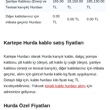
Şantiye Kablosu (Enerji ve
165.00
18,150.00
185,130.00
Tesisat karışık) Hurdası
TL
TL
TL
Diğer kablolarınız için
0.00
0.00 TL
0.00 TL
irtibata geçiniz Hurdası
TL
Kartepe Hurda kablo satış fiyatları
Kartepe Hurdacı olarak Hurda karışık kablo, dalgıç pompa
kablosu, ptt kablo i̇çi (deşe), ptt kablo i̇çi yağlı (deşe), şantiye
kablosu (enerji ve tesisat karışık), diğer kablolarınız için irtibata
geçiniz, alımı için güncel hurda kablo kg fiyatı uyguluyoruz.
Detaylı bilgi için, kablo hurdası kilo fiyatı kaç TL
inceleyebilirsiniz. Yüksek
tonajlı kablo hurdası alımı
için
adresinize geliyoruz.
Hurda Özel Fiyatları