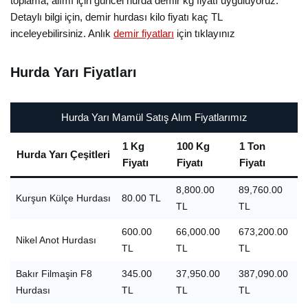
toplama, alımı için güncel hurda demir kg fiyatı uyguluyoruz.
Detaylı bilgi için, demir hurdası kilo fiyatı kaç TL
inceleyebilirsiniz. Anlık
demir fiyatları
için tıklayınız
Hurda Yarı Fiyatları
Hurda Yarı Mamül Satış Alım Fiyatlarımız
1 Kg
100 Kg
1 Ton
Hurda Yarı Çeşitleri
Fiyatı
Fiyatı
Fiyatı
8,800.00
89,760.00
Kurşun Külçe Hurdası
80.00 TL
TL
TL
600.00
66,000.00
673,200.00
Nikel Anot Hurdası
TL
TL
TL
Bakır Filmaşin F8
345.00
37,950.00
387,090.00
Hurdası
TL
TL
TL