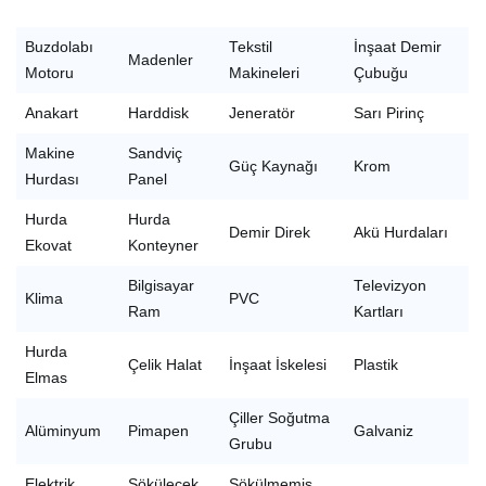
Buzdolabı
Tekstil
İnşaat Demir
Madenler
Motoru
Makineleri
Çubuğu
Anakart
Harddisk
Jeneratör
Sarı Pirinç
Makine
Sandviç
Güç Kaynağı
Krom
Hurdası
Panel
Hurda
Hurda
Demir Direk
Akü Hurdaları
Ekovat
Konteyner
Bilgisayar
Televizyon
Klima
PVC
Ram
Kartları
Hurda
Çelik Halat
İnşaat İskelesi
Plastik
Elmas
Çiller Soğutma
Alüminyum
Pimapen
Galvaniz
Grubu
Elektrik
Sökülecek
Sökülmemiş