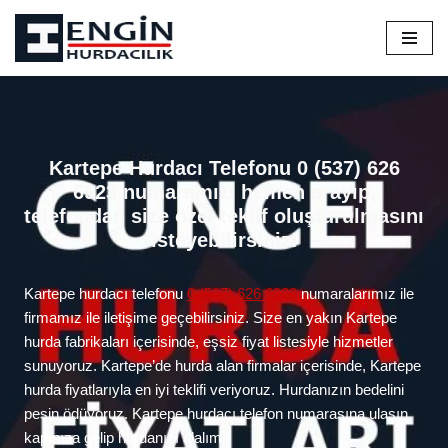
İçeriğe
geç
Kartepe Hurdacı Telefonu 0 (537) 626
6923 numaramızı hemen arayıp,
telefondan size özel teklif oluşturulmasını
isteyebilirsiniz!
Kartepe hurdacı telefonu
0 (537) 626 6923
numaralarımız ile
firmamız ile iletişime geçebilirsiniz. Size en yakın Kartepe
hurda fabrikaları içerisinde, eşsiz fiyat listesiyle hizmetler
sunuyoruz. Kartepe’de hurda alan firmalar içerisinde, Kartepe
hurda fiyatlarıyla en iyi teklifi veriyoruz. Hurdanızın bedelini
peşin ödüyoruz. Kartepe hurdacı telefon numarasına ulaşın
kapınıza gelip hurdanızı alalım.