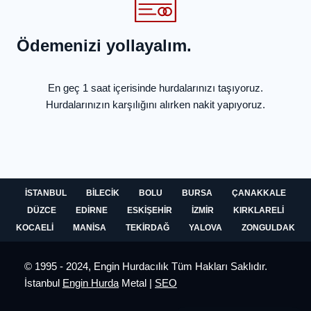
Ödemenizi yollayalım.
En geç 1 saat içerisinde hurdalarınızı taşıyoruz.
Hurdalarınızın karşılığını alırken nakit yapıyoruz.
İSTANBUL
BILECIK
BOLU
BURSA
ÇANAKKALE
DÜZCE
EDIRNE
ESKIŞEHIR
İZMIR
KIRKLARELI
KOCAELI
MANISA
TEKIRDAĞ
YALOVA
ZONGULDAK
© 1995 - 2024, Engin Hurdacılık Tüm Hakları Saklıdır.
İstanbul
Engin Hurda
Metal |
SEO