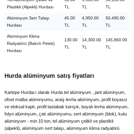
Plastikli (Alpekli) Hurdası
TL
TL
TL
Alüminyum Sert Talaşı
45.00
4,950.00
50,490.00
Hurdası
TL
TL
TL
Alüminyum Klima
130.00
14,300.00
145,860.00
Radyatörü (Bakırlı Petek)
TL
TL
TL
Hurdası
Hurda alüminyum satış fiyatları
Kartepe Hurdacı olarak Hurda tel alüminyum , jant alüminyum,
ofset matba alüminyumu, araiş levha alüminyum, profil boyasız
ve eloksal kaplı, profil tastabak karışık, boyalı levha alüminyum,
folyo alüminyum, çatı alüminyumu, sert alüminyum (blok), kutu
alüminyum - min 10 ton, tel alüminyum çelikli ve plastikli
(alpekli), alüminyum sert talaşı, alüminyum klima radyatörü