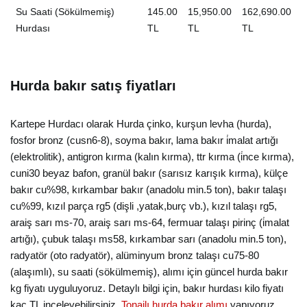
Su Saati (Sökülmemiş)
145.00
15,950.00
162,690.00
Hurdası
TL
TL
TL
Hurda bakır satış fiyatları
Kartepe Hurdacı olarak Hurda çinko, kurşun levha (hurda),
fosfor bronz (cusn6-8), soyma bakır, lama bakır i̇malat artığı
(elektrolitik), antigron kırma (kalın kırma), ttr kırma (i̇nce kırma),
cuni30 beyaz bafon, granül bakır (sarısız karışık kırma), külçe
bakır cu%98, kırkambar bakır (anadolu min.5 ton), bakır talaşı
cu%99, kızıl parça rg5 (dişli ,yatak,burç vb.), kızıl talaşı rg5,
araiş sarı ms-70, araiş sarı ms-64, fermuar talaşı pirinç (i̇malat
artığı), çubuk talaşı ms58, kırkambar sarı (anadolu min.5 ton),
radyatör (oto radyatör), alüminyum bronz talaşı cu75-80
(alaşımlı), su saati (sökülmemiş), alımı için güncel hurda bakır
kg fiyatı uyguluyoruz. Detaylı bilgi için, bakır hurdası kilo fiyatı
kaç TL inceleyebilirsiniz.
Tonajlı hurda bakır alımı
yapıyoruz.