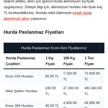
(bakırlı petek), alımı için güncel hurda alüminyum kg fiyatı
uyguluyoruz. Detaylı bilgi için, alüminyum hurdası kilo fiyatı kaç
TL inceleyebilirsiniz. Anında nakit ödemeyle
tonajlı hurda
alüminyum alımı
yapıyoruz.
Hurda Paslanmaz Fiyatları
Hurda Paslanmaz Krom Alım Fiyatlarımız
Hurda Paslanmaz
1 Kg
100 Kg
1 Ton
Çeşitleri
Fiyatı
Fiyatı
Fiyatı
7,150.00
72,930.00
Krom 316 Hurdası
65.00 TL
TL
TL
430.00
47,300.00
482,460.00
Nikel Şablon Hurdası
TL
TL
TL
4,400.00
44,880.00
Krom 304 Hurdası
40.00 TL