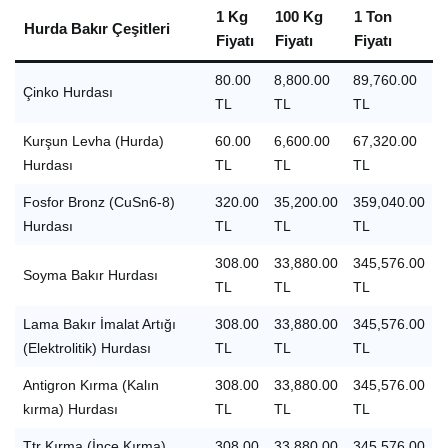
1 Kg
100 Kg
1 Ton
Hurda Bakır Çeşitleri
Fiyatı
Fiyatı
Fiyatı
80.00
8,800.00
89,760.00
Çinko Hurdası
TL
TL
TL
Kurşun Levha (Hurda)
60.00
6,600.00
67,320.00
Hurdası
TL
TL
TL
Fosfor Bronz (CuSn6-8)
320.00
35,200.00
359,040.00
Hurdası
TL
TL
TL
308.00
33,880.00
345,576.00
Soyma Bakır Hurdası
TL
TL
TL
Lama Bakır İmalat Artığı
308.00
33,880.00
345,576.00
(Elektrolitik) Hurdası
TL
TL
TL
Antigron Kırma (Kalın
308.00
33,880.00
345,576.00
kırma) Hurdası
TL
TL
TL
Ttr Kırma (İnce Kırma)
308.00
33,880.00
345,576.00